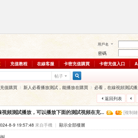
用戶名
密碼
值
充值教程
在線客服
卡密充值購買
卡密充值入口
帖子
搜
擇充值購買
新人必看播放測試，能播放在購買
必看，在線視頻測試播放
返回列表
索
[複制鏈
視頻測試播放，可以播放下面的測試視頻在充...
›
›
24-8-9 19:57:48
來自手機
|
顯示全部樓層
jsj