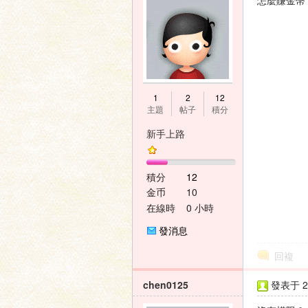
怎麼賺金幣
壇
1
2
12
主題
帖子
積分
新手上路
積分
12
金币
10
在線時
0 小時
間
發消息
回複
chen0125
發表于 20