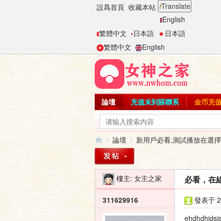
Translate
設爲首頁
收藏本站
English
繁體中文
日本語
日本語
繁體中文
English
論壇
充值未到賬聯系
金币充
論壇
新用戶必看,測試播放在選
樓主:
女主之家
必看，在線
女
»
›
311629916
發表于 20
ehdhdhjdsjs