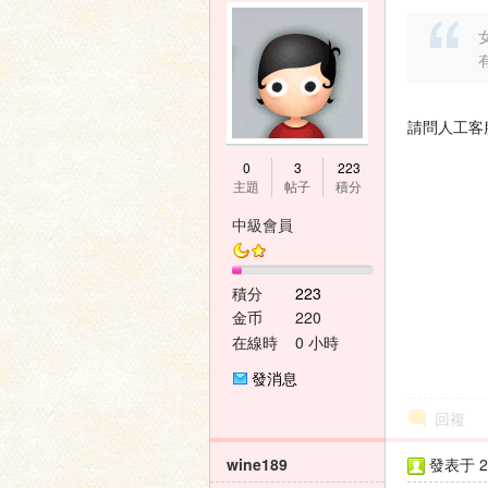
女
請問人工客
0
3
223
主題
帖子
積分
中級會員
積分
223
金币
220
在線時
0 小時
間
發消息
回複
wine189
發表于 20