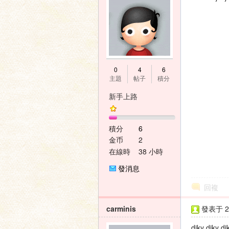
神
0
4
6
主題
帖子
積分
新手上路
積分
6
金币
2
在線時
38 小時
間
之
發消息
回複
carminis
發表于 20
diky diky di