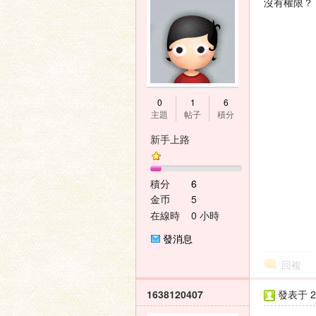
沒有權限？
0
1
6
主題
帖子
積分
新手上路
積分
6
金币
5
在線時
0 小時
間
發消息
回複
1638120407
發表于 20