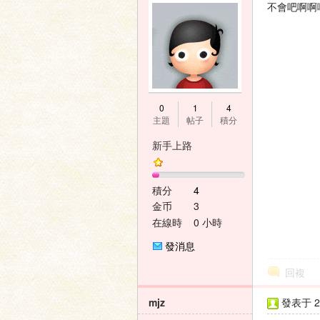
不會吧啊啊
0
1
4
主題
帖子
積分
新手上路
積分
4
金币
3
在線時
0 小時
間
發消息
回複
mjz
發表于 20