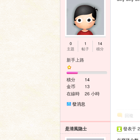
家
0
1
14
主題
帖子
積分
新手上路
積分
14
論
金币
13
在線時
26 小時
間
發消息
回複
是清風隐士
發表于 20