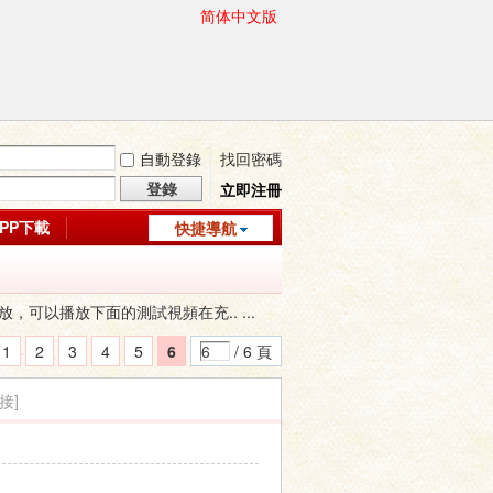
简体中文版
自動登錄
找回密碼
登錄
立即注冊
APP下載
快捷導航
，可以播放下面的測試視頻在充.. ...
1
2
3
4
5
6
/ 6 頁
接]