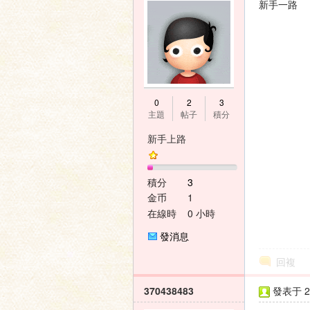
新手一路
0
2
3
主題
帖子
積分
新手上路
積分
3
金币
1
在線時
0 小時
間
發消息
回複
370438483
發表于 20