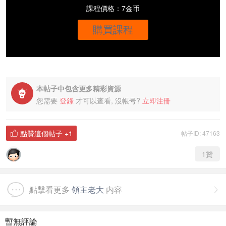
課程價格：7金币
購買課程
本帖子中包含更多精彩資源

您需要
登錄
才可以查看, 沒帳号?
立即注冊
點贊這個帖子
+1
帖子ID: 47163

1
贊
點擊看更多
領主老大
内容

暫無評論