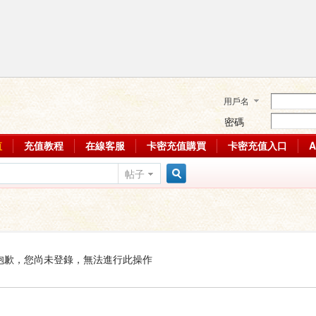
用戶名
密碼
值
充值教程
在線客服
卡密充值購買
卡密充值入口
帖子
搜
索
抱歉，您尚未登錄，無法進行此操作