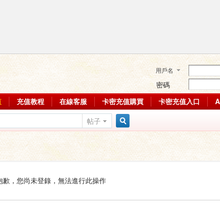
用戶名
密碼
值
充值教程
在線客服
卡密充值購買
卡密充值入口
帖子
搜
索
抱歉，您尚未登錄，無法進行此操作