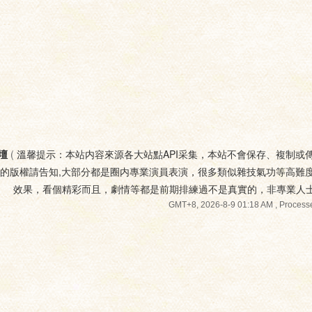
壇
(
溫馨提示：本站内容來源各大站點API采集，本站不會保存、複制或
您的版權請告知,大部分都是圈内專業演員表演，很多類似雜技氣功等高難
效果，看個精彩而且，劇情等都是前期排練過不是真實的，非專業人
GMT+8, 2026-8-9 01:18 AM
, Processe