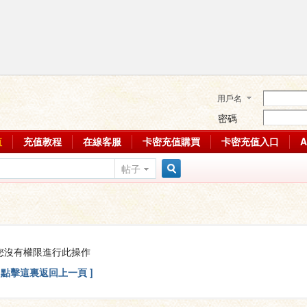
用戶名
密碼
值
充值教程
在線客服
卡密充值購買
卡密充值入口
帖子
搜
索
您沒有權限進行此操作
[ 點擊這裏返回上一頁 ]