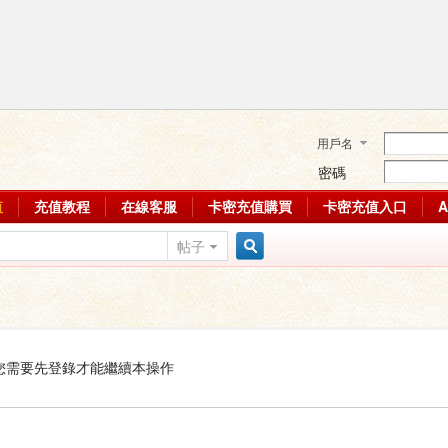
用戶名
密碼
值
充值教程
在線客服
卡密充值購買
卡密充值入口
帖子
搜
索
您需要先登錄才能繼續本操作